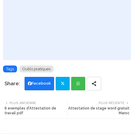
Tags
Outils pratiques
Facebook
Twi
Wh
PLUS ANCIENNE
PLUS RÉCENTE
6 exemples d'Attestation de
Attestation de stage word gratuit
tte
ats
travail pdf
Maroc
r
app