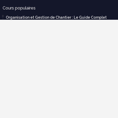
Cours populaires
Organisation et Gestion de Chantier : Le Guide Complet
(Cours PDF)
novembre 21, 2025
Modèle de devis bâtiment pdf gratuit
mars 12, 2023
Tableau de métré BTP : guide complet + modèles Excel
septembre 20, 2025
70 exercices corrigées en RDM avec cours en pdf à
télécharger gratuitement
février 22, 2019
Descente de charge exercice corrigé pdf
mars 19, 2025