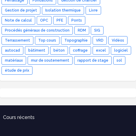
Ferraillage
Fondations
Gestion de chantier
Gestion de projet
Isolation thermique
Livre
Note de calcul
OPC
PFE
Ponts
Procédés généraux de construction
RDM
SIG
Terrassement
Top cours
Topographie
VRD
Vidéos
autocad
bâtiment
béton
coffrage
excel
logiciel
matériaux
mur de soutenement
rapport de stage
sol
étude de prix
Cours récents