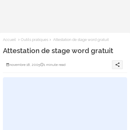
Accueil
Outils pratiques
Attestation de stage word gratuit
Attestation de stage word gratuit
share
novembre 18, 2005
1 minute read