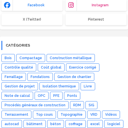
Facebook
Instagram
X (Twitter)
Pinterest
CATÉGORIES
Bois
Compactage
Construction métallique
Contrôle qualité
Coût global
Exercice corrigé
Ferraillage
Fondations
Gestion de chantier
Gestion de projet
Isolation thermique
Livre
Note de calcul
OPC
PFE
Ponts
Procédés généraux de construction
RDM
SIG
Terrassement
Top cours
Topographie
VRD
Vidéos
autocad
bâtiment
béton
coffrage
excel
logiciel