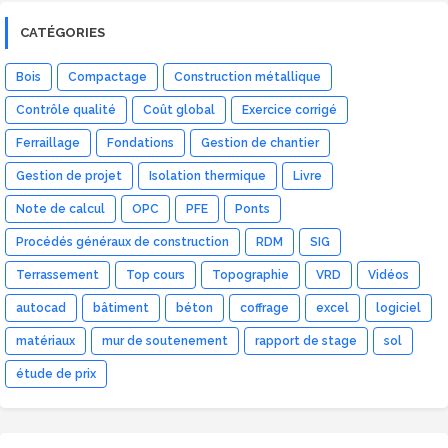
CATÉGORIES
Bois
Compactage
Construction métallique
Contrôle qualité
Coût global
Exercice corrigé
Ferraillage
Fondations
Gestion de chantier
Gestion de projet
Isolation thermique
Livre
Note de calcul
OPC
PFE
Ponts
Procédés généraux de construction
RDM
SIG
Terrassement
Top cours
Topographie
VRD
Vidéos
autocad
bâtiment
béton
coffrage
excel
logiciel
matériaux
mur de soutenement
rapport de stage
sol
étude de prix