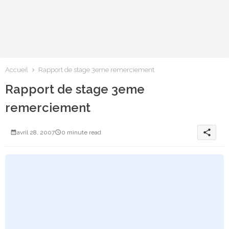
Accueil
Rapport de stage 3eme remerciement
Rapport de stage 3eme
remerciement
share
avril 28, 2007
0 minute read