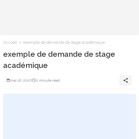
Accueil
exemple de demande de stage académique
exemple de demande de stage
académique
share
mai 16, 2007
2 minute read