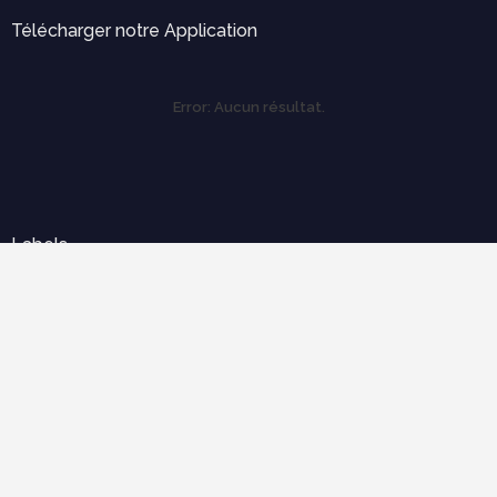
Télécharger notre Application
Error:
Aucun résultat.
Labels
Outils pratiques
Expertise et diagnostique
électricité
Ergonomie et confort d'usage
économie de construction
mécanique des structures
Cours populaires