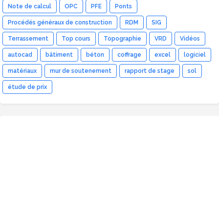
Note de calcul
OPC
PFE
Ponts
Procédés généraux de construction
RDM
SIG
Terrassement
Top cours
Topographie
VRD
Vidéos
autocad
bâtiment
béton
coffrage
excel
logiciel
matériaux
mur de soutenement
rapport de stage
sol
étude de prix