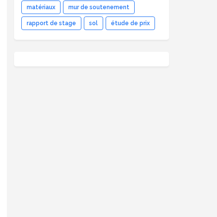
matériaux
mur de soutenement
rapport de stage
sol
étude de prix