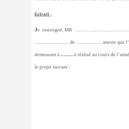
Extrait :
J
e soussigné, MR ………….……………………., di
………………… de ……………. atteste que l’en
demeurant à
.…….
à réalisé au cours de l’an
le projet suivant :