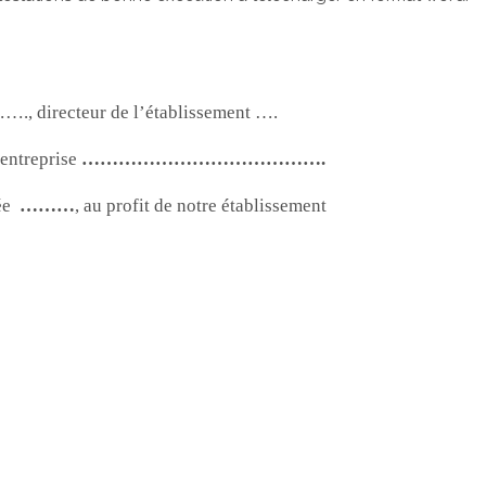
recteur de l’établissement ….
treprise
………………………………….
née
………
, au profit de notre établissement