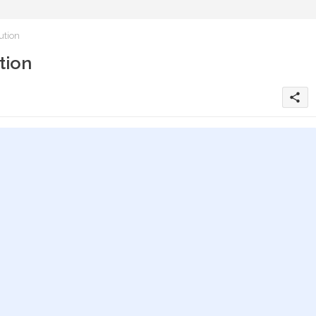
ution
tion
share