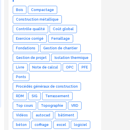
Bois
Compactage
Construction métallique
Contrôle qualité
Coût global
Exercice corrigé
Ferraillage
Fondations
Gestion de chantier
Gestion de projet
Isolation thermique
Livre
Note de calcul
OPC
PFE
Ponts
Procédés généraux de construction
RDM
SIG
Terrassement
Top cours
Topographie
VRD
Vidéos
autocad
bâtiment
béton
coffrage
excel
logiciel