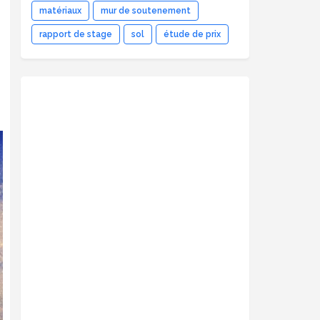
matériaux
mur de soutenement
rapport de stage
sol
étude de prix
s