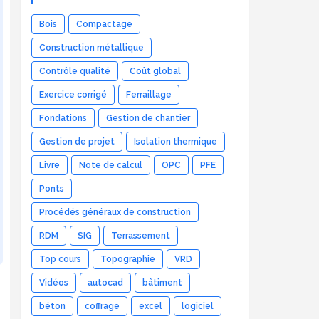
Bois
Compactage
Construction métallique
Contrôle qualité
Coût global
Exercice corrigé
Ferraillage
Fondations
Gestion de chantier
Gestion de projet
Isolation thermique
Livre
Note de calcul
OPC
PFE
Ponts
Procédés généraux de construction
RDM
SIG
Terrassement
Top cours
Topographie
VRD
Vidéos
autocad
bâtiment
béton
coffrage
excel
logiciel