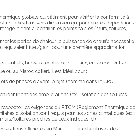
 thermique globale du bâtiment pour vérifier la conformité à
est un indicateur sans dimension qui pondère les déperditions
tégé, aidant à identifier les points faibles (murs, toitures,
imer les pertes de chaleur, la puissance de chauffe nécessaire
t équivalent fuel/gaz), pour une première approximation
ésidentiels, bureaux, écoles ou hôpitaux, en se concentrant
ou au Maroc côtier). Il est idéal pour :
 lors de phases d'avant-projet (comme dans le CPC
 identifiant des améliorations (ex. : isolation des toitures
r respecter les exigences du RTCM (Règlement Thermique d
aires d'isolation sont requis pour les zones climatiques (ex. 
urs/toitures proches de ceux indiqués ici).
éclarations officielles au Maroc ; pour cela, utilisez des