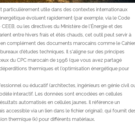
st particulièrement utile dans des contextes internationaux
énergétique évoluent rapidement (par exemple, via le Code
 CEEB, ou les directives du Ministère de l'Énergie et des
ent entre hivers frais et étés chauds, cet outil peut servir à
ux, en complément des documents marocains comme le Cahie
reaux d'études techniques. Il s'aligne sur des principes
s à ceux du CPC marocain de 1996 (que vous avez partagé
déperditions thermiques et l'optimisation énergétique pour
essionnel ou éducatif (architectes, ingénieurs en génie civil o
odèle interactif. Les données sont encodées en cellules
résultats automatisés en cellules jaunes. Il référence un
s accessible via un lien dans le fichier original), qui fournit de
ion thermique (k) pour différents matériaux.