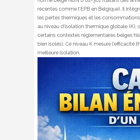
norme belge NBN B 62-301 (datant des anné
récentes comme l'EPB en Belgique). Il intèg
les pertes thermiques et les consommations d
au niveau d'isolation thermique globale (K), 
certains contextes réglementaires belges his
bien isolés). Ce niveau K mesure l'efficacité
meilleure isolation.