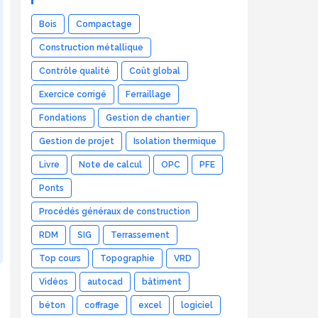
Bois
Compactage
Construction métallique
Contrôle qualité
Coût global
Exercice corrigé
Ferraillage
Fondations
Gestion de chantier
Gestion de projet
Isolation thermique
Livre
Note de calcul
OPC
PFE
Ponts
Procédés généraux de construction
RDM
SIG
Terrassement
Top cours
Topographie
VRD
Vidéos
autocad
bâtiment
béton
coffrage
excel
logiciel