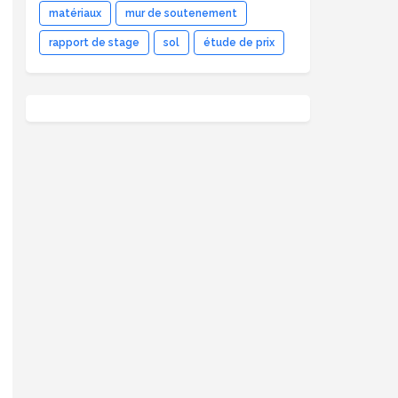
matériaux
mur de soutenement
rapport de stage
sol
étude de prix