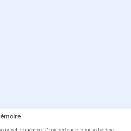
mémoire
un projet de mémoire. Deux dédicaces pour un binôme.