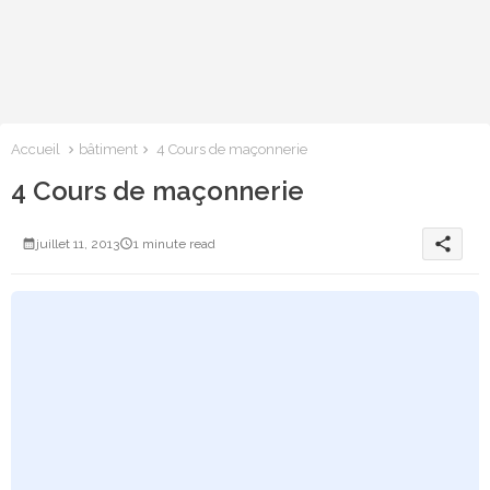
Accueil
bâtiment
4 Cours de maçonnerie
4 Cours de maçonnerie
share
juillet 11, 2013
1 minute read