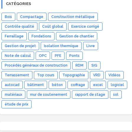
CATÉGORIES
Bois
Compactage
Construction métallique
Contrôle qualité
Coût global
Exercice corrigé
Ferraillage
Fondations
Gestion de chantier
Gestion de projet
Isolation thermique
Livre
Note de calcul
OPC
PFE
Ponts
Procédés généraux de construction
RDM
SIG
Terrassement
Top cours
Topographie
VRD
Vidéos
autocad
bâtiment
béton
coffrage
excel
logiciel
matériaux
mur de soutenement
rapport de stage
sol
étude de prix