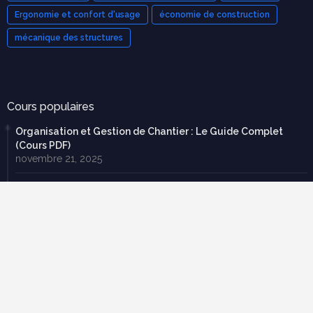
Ergonomie et confort d'usage
économie de construction
mécanique des structures
Cours populaires
Organisation et Gestion de Chantier : Le Guide Complet
(Cours PDF)
novembre 21, 2025
Modèle de devis bâtiment pdf gratuit
mars 12, 2023
Tableau de métré BTP : guide complet + modèles Excel
septembre 20, 2025
70 exercices corrigées en RDM avec cours en pdf à
télécharger gratuitement
février 22, 2019