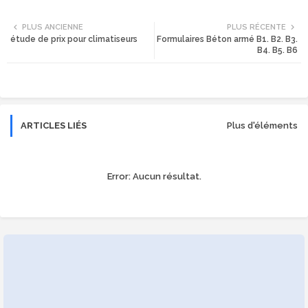
Twi
Wh
PLUS ANCIENNE
PLUS RÉCENTE
étude de prix pour climatiseurs
Formulaires Béton armé B1. B2. B3.
tte
ats
B4. B5. B6
r
app
ARTICLES LIÉS
Plus d'éléments
Error:
Aucun résultat.