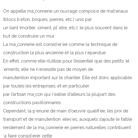
On appelle ma¸connerie un ouvrage compos´e de mat´eriaux
(blocs b´eton, briques, pierres, etc.) unis par
un liant (mortier, ciment, plˆatre, etc.), le plus souvent dans le
but de construire un mur.
La ma¸connerie est consid´er´ee comme la technique de
construction la plus ancienne et la plus r´epandue.
En effet, comme elle n’utilise pour l’essentiel que des petits ´el
´ements, elle ne n´ecessite pas de moyen de
manutention important sur le chantier. Elle est donc applicable
par toutes les entreprises, et en particulier
par l’artisan ma¸con qui r´ealise d’ailleurs la plupart des
constructions pavillonnaires.
Cependant, la p´enurie de main d’oeuvre qualifi´ee, les prix de
transport et de manutention ´elev´es, auxquels s’ajoute le faible
rendement de la ma¸connerie en pierres naturelles contribuent
`a faire consid´erer cette