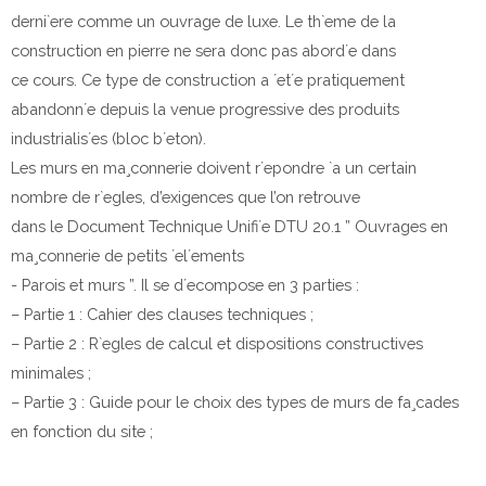
derni`ere comme un ouvrage de luxe. Le th`eme de la
construction en pierre ne sera donc pas abord´e dans
ce cours. Ce type de construction a ´et´e pratiquement
abandonn´e depuis la venue progressive des produits
industrialis´es (bloc b´eton).
Les murs en ma¸connerie doivent r´epondre `a un certain
nombre de r`egles, d’exigences que l’on retrouve
dans le
Document Technique Unifi´e DTU 20.1 ” Ouvrages en
ma¸connerie de petits ´el´ements
- Parois et murs ”
. Il se d´ecompose en 3 parties :
– Partie 1 : Cahier des clauses techniques ;
– Partie 2 : R`egles de calcul et dispositions constructives
minimales ;
– Partie 3 : Guide pour le choix des types de murs de fa¸cades
en fonction du site ;