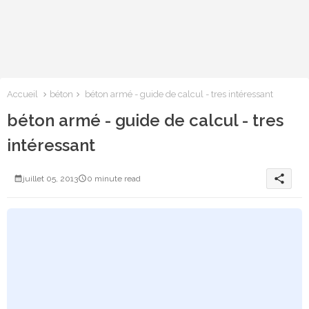
Accueil
béton
béton armé - guide de calcul - tres intéressant
béton armé - guide de calcul - tres
intéressant
share
juillet 05, 2013
0 minute read