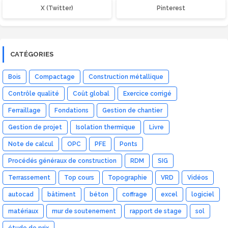
X (Twitter)
Pinterest
CATÉGORIES
Bois
Compactage
Construction métallique
Contrôle qualité
Coût global
Exercice corrigé
Ferraillage
Fondations
Gestion de chantier
Gestion de projet
Isolation thermique
Livre
Note de calcul
OPC
PFE
Ponts
Procédés généraux de construction
RDM
SIG
Terrassement
Top cours
Topographie
VRD
Vidéos
autocad
bâtiment
béton
coffrage
excel
logiciel
matériaux
mur de soutenement
rapport de stage
sol