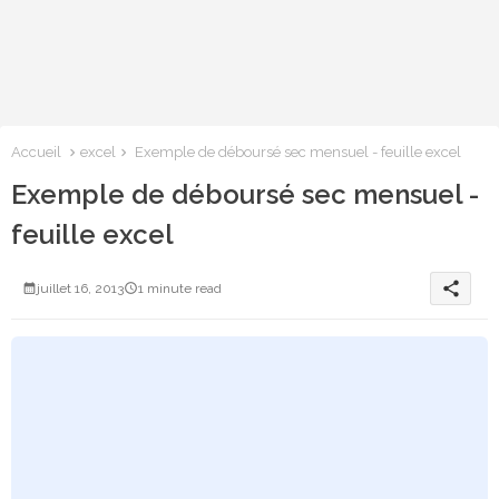
Accueil
excel
Exemple de déboursé sec mensuel - feuille excel
Exemple de déboursé sec mensuel -
feuille excel
share
juillet 16, 2013
1 minute read