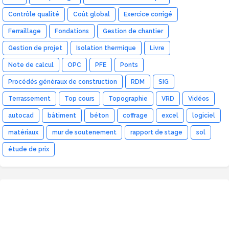
Contrôle qualité
Coût global
Exercice corrigé
Ferraillage
Fondations
Gestion de chantier
Gestion de projet
Isolation thermique
Livre
Note de calcul
OPC
PFE
Ponts
Procédés généraux de construction
RDM
SIG
Terrassement
Top cours
Topographie
VRD
Vidéos
autocad
bâtiment
béton
coffrage
excel
logiciel
matériaux
mur de soutenement
rapport de stage
sol
étude de prix