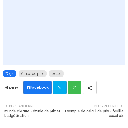
Tags
étude de prix
excel
Facebook
Twi
Wh
PLUS ANCIENNE
PLUS RÉCENTE
mur de cloture - étude de prix et
Exemple de calcul de prix - feuille
tte
ats
budgétisation
excel xls
r
app