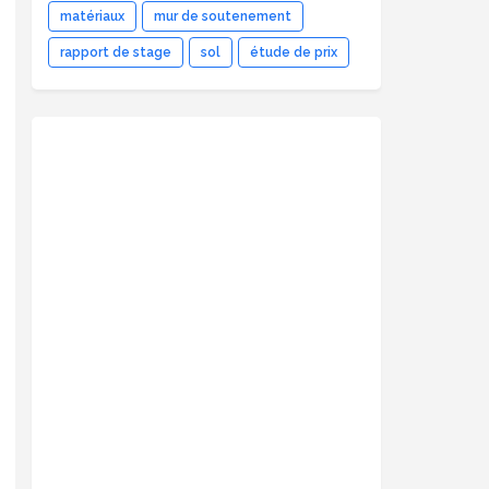
matériaux
mur de soutenement
rapport de stage
sol
étude de prix