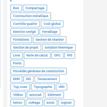
Bois
Compactage
Construction métallique
Contrôle qualité
Coût global
Exercice corrigé
Ferraillage
Fondations
Gestion de chantier
Gestion de projet
Isolation thermique
Livre
Note de calcul
OPC
PFE
Ponts
Procédés généraux de construction
RDM
SIG
Terrassement
Top cours
Topographie
VRD
Vidéos
autocad
bâtiment
béton
coffrage
excel
logiciel