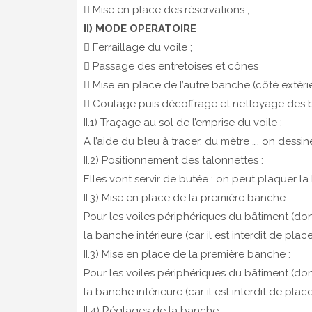
 Mise en place des réservations ;
II) MODE OPERATOIRE
 Ferraillage du voile ;
 Passage des entretoises et cônes
 Mise en place de l’autre banche (côté extéri
 Coulage puis décoffrage et nettoyage des 
II.1) Traçage au sol de l’emprise du voile :
A l’aide du bleu à tracer, du mètre …, on dessine
II.2) Positionnement des talonnettes :
Elles vont servir de butée : on peut plaquer la 
II.3) Mise en place de la première banche :
Pour les voiles périphériques du bâtiment (do
la banche intérieure (car il est interdit de plac
II.3) Mise en place de la première banche :
Pour les voiles périphériques du bâtiment (do
la banche intérieure (car il est interdit de plac
II.4) Réglages de la banche :