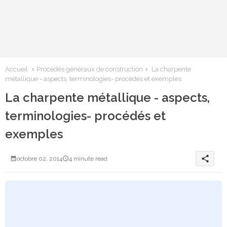
Accueil
Procédés généraux de construction
La charpente
métallique - aspects, terminologies- procédés et exemples
La charpente métallique - aspects,
terminologies- procédés et
exemples
share
octobre 02, 2014
4 minute read