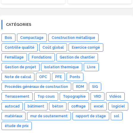
CATÉGORIES
Bois
Compactage
Construction métallique
Contrôle qualité
Coût global
Exercice corrigé
Ferraillage
Fondations
Gestion de chantier
Gestion de projet
Isolation thermique
Livre
Note de calcul
OPC
PFE
Ponts
Procédés généraux de construction
RDM
SIG
Terrassement
Top cours
Topographie
VRD
Vidéos
autocad
bâtiment
béton
coffrage
excel
logiciel
matériaux
mur de soutenement
rapport de stage
sol
étude de prix