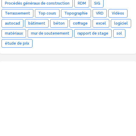
Procédés généraux de construction
RDM
SIG
Terrassement
Top cours
Topographie
VRD
Vidéos
autocad
bâtiment
béton
coffrage
excel
logiciel
matériaux
mur de soutenement
rapport de stage
sol
étude de prix