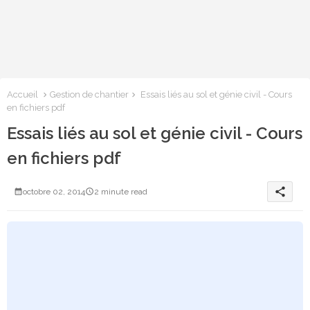
Accueil
Gestion de chantier
Essais liés au sol et génie civil - Cours
en fichiers pdf
Essais liés au sol et génie civil - Cours
en fichiers pdf
share
octobre 02, 2014
2 minute read