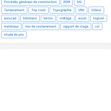
Procédés généraux de construction
RDM
SIG
Terrassement
Top cours
Topographie
VRD
Vidéos
autocad
bâtiment
béton
coffrage
excel
logiciel
matériaux
mur de soutenement
rapport de stage
sol
étude de prix