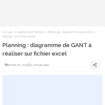
Accueil
Gestion de chantier
Planning : diagramme de GANT à
réaliser sur fichier excel
Planning : diagramme de GANT à
réaliser sur fichier excel
share
février 06, 2015
2 minute read