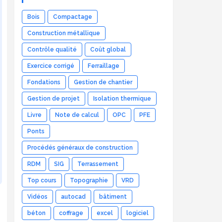
Bois
Compactage
Construction métallique
Contrôle qualité
Coût global
Exercice corrigé
Ferraillage
Fondations
Gestion de chantier
Gestion de projet
Isolation thermique
Livre
Note de calcul
OPC
PFE
Ponts
Procédés généraux de construction
RDM
SIG
Terrassement
Top cours
Topographie
VRD
Vidéos
autocad
bâtiment
béton
coffrage
excel
logiciel