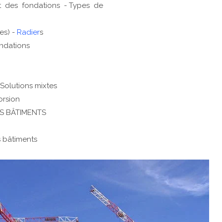
t des fondations - Types de
es) -
Radier
s
ondations
Solutions mixtes
orsion
S BÂTIMENTS
s bâtiments