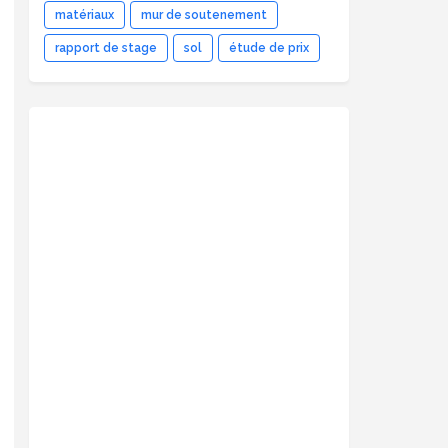
matériaux
mur de soutenement
rapport de stage
sol
étude de prix