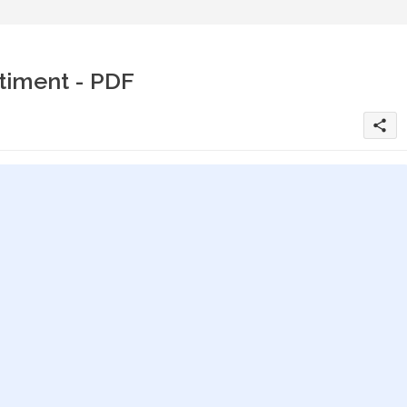
âtiment - PDF
share