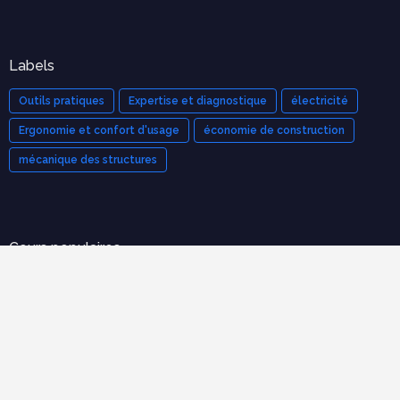
Labels
Outils pratiques
Expertise et diagnostique
électricité
Ergonomie et confort d'usage
économie de construction
mécanique des structures
Cours populaires
Organisation et Gestion de Chantier : Le Guide Complet
(Cours PDF)
novembre 21, 2025
Modèle de devis bâtiment pdf gratuit
mars 12, 2023