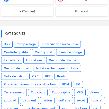
X (Twitter)
Pinterest
CATÉGORIES
Bois
Compactage
Construction métallique
Contrôle qualité
Coût global
Exercice corrigé
Ferraillage
Fondations
Gestion de chantier
Gestion de projet
Isolation thermique
Livre
Note de calcul
OPC
PFE
Ponts
Procédés généraux de construction
RDM
SIG
Terrassement
Top cours
Topographie
VRD
Vidéos
autocad
bâtiment
béton
coffrage
excel
logiciel
matériaux
mur de soutenement
rapport de stage
sol