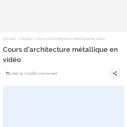
Accueil
Vidéos
Cours d'architecture métallique en vidéo
Cours d'architecture métallique en
vidéo
share
juillet 29, 2015
2 minute read