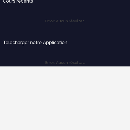
Cours récents
Error:
Aucun résultat.
Télécharger notre Application
Error:
Aucun résultat.
Labels
Outils pratiques
Expertise et diagnostique
électricité
Ergonomie et confort d'usage
économie de construction
mécanique des structures