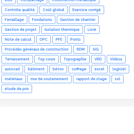
Bois
Compactage
Construction métallique
Contrôle qualité
Coût global
Exercice corrigé
Ferraillage
Fondations
Gestion de chantier
Gestion de projet
Isolation thermique
Livre
Note de calcul
OPC
PFE
Ponts
Procédés généraux de construction
RDM
SIG
Terrassement
Top cours
Topographie
VRD
Vidéos
autocad
bâtiment
béton
coffrage
excel
logiciel
matériaux
mur de soutenement
rapport de stage
sol
étude de prix