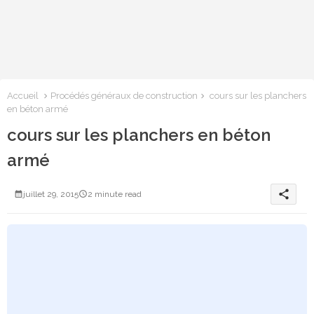
Accueil
Procédés généraux de construction
cours sur les planchers
en béton armé
cours sur les planchers en béton
armé
share
juillet 29, 2015
2 minute read