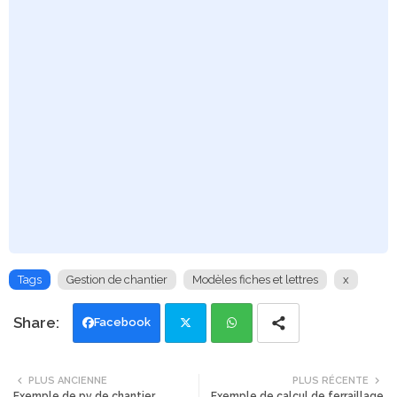
Tags
Gestion de chantier
Modèles fiches et lettres
x
Facebook
Twi
Wh
PLUS ANCIENNE
PLUS RÉCENTE
Exemple de pv de chantier
Exemple de calcul de ferraillage
tte
ats