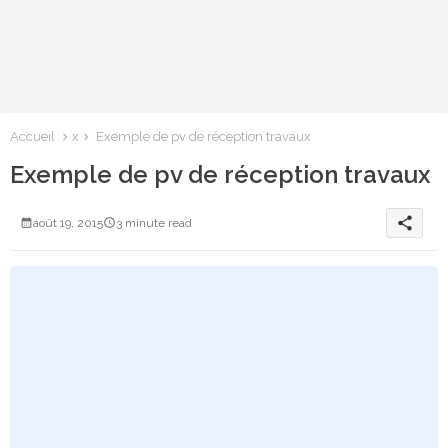
Accueil
x
Exemple de pv de réception travaux
Exemple de pv de réception travaux
share
août 19, 2015
3 minute read