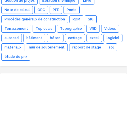
Gestion de projet
Isolation thermique
Livre
Note de calcul
OPC
PFE
Ponts
Procédés généraux de construction
RDM
SIG
Terrassement
Top cours
Topographie
VRD
Vidéos
autocad
bâtiment
béton
coffrage
excel
logiciel
matériaux
mur de soutenement
rapport de stage
sol
étude de prix