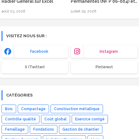
Radier Général sur Excel
Permanentes (NF P 06-004) et
Surcharges d’Exploitation
août 03, 2026
juillet 29, 2026
(Eurocode 1)
VISITEZ NOUS SUR :
Facebook
Instagram
X (Twitter)
Pinterest
CATÉGORIES
Bois
Compactage
Construction métallique
Contrôle qualité
Coût global
Exercice corrigé
Ferraillage
Fondations
Gestion de chantier