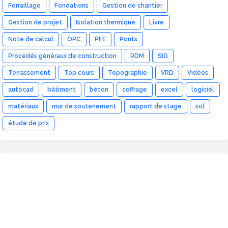
Ferraillage
Fondations
Gestion de chantier
Gestion de projet
Isolation thermique
Livre
Note de calcul
OPC
PFE
Ponts
Procédés généraux de construction
RDM
SIG
Terrassement
Top cours
Topographie
VRD
Vidéos
autocad
bâtiment
béton
coffrage
excel
logiciel
matériaux
mur de soutenement
rapport de stage
sol
étude de prix