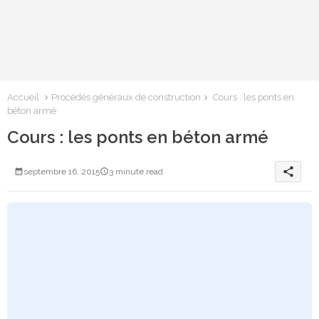
Accueil
Procédés généraux de construction
Cours : les ponts en
béton armé
Cours : les ponts en béton armé
share
septembre 16, 2015
3 minute read