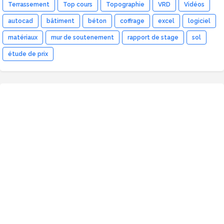
Terrassement
Top cours
Topographie
VRD
Vidéos
autocad
bâtiment
béton
coffrage
excel
logiciel
matériaux
mur de soutenement
rapport de stage
sol
étude de prix