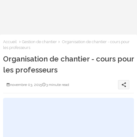
Accueil
Gestion de chantier
Organisation de chantier - cours pour
les professeurs
Organisation de chantier - cours pour
les professeurs
share
novembre 03, 2015
3 minute read