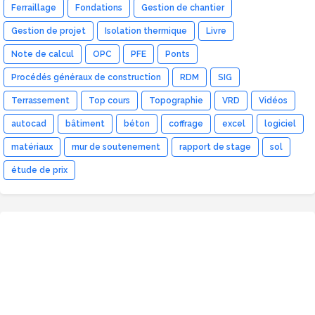
Ferraillage
Fondations
Gestion de chantier
Gestion de projet
Isolation thermique
Livre
Note de calcul
OPC
PFE
Ponts
Procédés généraux de construction
RDM
SIG
Terrassement
Top cours
Topographie
VRD
Vidéos
autocad
bâtiment
béton
coffrage
excel
logiciel
matériaux
mur de soutenement
rapport de stage
sol
étude de prix