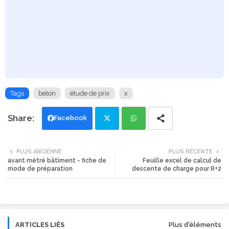
Tags
béton
étude de prix
x
Facebook
Twi
Wh
PLUS ANCIENNE
PLUS RÉCENTE
avant métré bâtiment - fiche de
Feuille excel de calcul de
tte
ats
mode de préparation
descente de charge pour R+2
r
app
ARTICLES LIÉS
Plus d'éléments