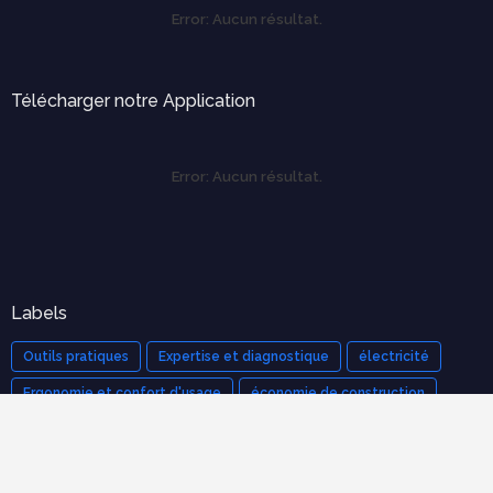
Error:
Aucun résultat.
Télécharger notre Application
Error:
Aucun résultat.
Labels
Outils pratiques
Expertise et diagnostique
électricité
Ergonomie et confort d'usage
économie de construction
mécanique des structures