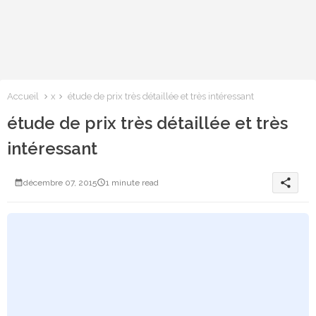
Accueil
x
étude de prix très détaillée et très intéressant
étude de prix très détaillée et très
intéressant
share
décembre 07, 2015
1 minute read