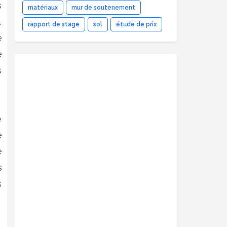
s
matériaux
mur de soutenement
.
rapport de stage
sol
étude de prix
e
e
s
e
e
e
s
s