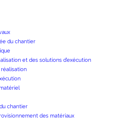
avaux
rée du chantier
ique
alisation et des solutions d’exécution
réalisation
exécution
matériel
 du chantier
rovisionnement des matériaux