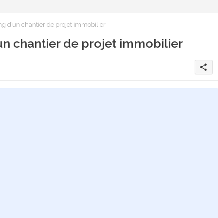
g d’un chantier de projet immobilier
un chantier de projet immobilier
share