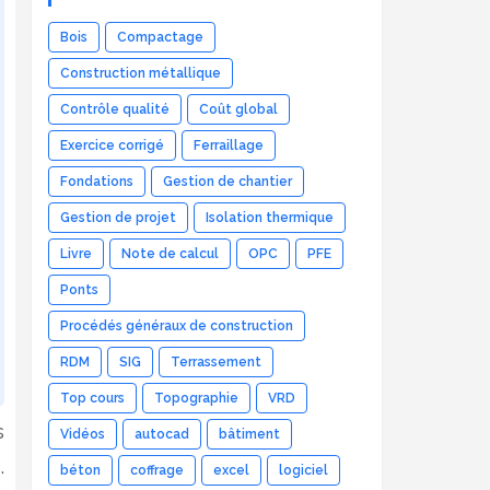
Bois
Compactage
Construction métallique
Contrôle qualité
Coût global
Exercice corrigé
Ferraillage
Fondations
Gestion de chantier
Gestion de projet
Isolation thermique
Livre
Note de calcul
OPC
PFE
Ponts
Procédés généraux de construction
RDM
SIG
Terrassement
Top cours
Topographie
VRD
s
Vidéos
autocad
bâtiment
.
béton
coffrage
excel
logiciel