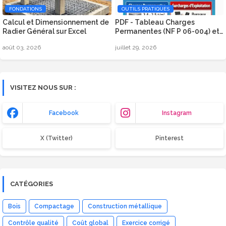
FONDATIONS
OUTILS PRATIQUES
Calcul et Dimensionnement de
PDF - Tableau Charges
Radier Général sur Excel
Permanentes (NF P 06-004) et
Surcharges d’Exploitation
août 03, 2026
juillet 29, 2026
(Eurocode 1)
VISITEZ NOUS SUR :
Facebook
Instagram
X (Twitter)
Pinterest
CATÉGORIES
Bois
Compactage
Construction métallique
Contrôle qualité
Coût global
Exercice corrigé