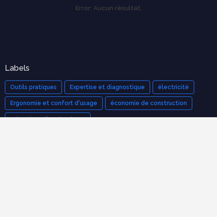
Error:
Aucun résultat.
Labels
Outils pratiques
Expertise et diagnostique
électricité
Ergonomie et confort d'usage
économie de construction
mécanique des structures
Cours populaires
Organisation et Gestion de Chantier : Le Guide Complet
(Cours PDF)
novembre 21, 2025