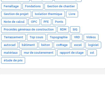
Ferraillage
Fondations
Gestion de chantier
Gestion de projet
Isolation thermique
Livre
Note de calcul
OPC
PFE
Ponts
Procédés généraux de construction
RDM
SIG
Terrassement
Top cours
Topographie
VRD
Vidéos
autocad
bâtiment
béton
coffrage
excel
logiciel
matériaux
mur de soutenement
rapport de stage
sol
étude de prix