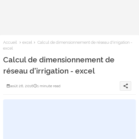
Accueil
excel
Calcul de dimensionnement de réseau d'irrigation -
excel
Calcul de dimensionnement de
réseau d'irrigation - excel
share
août 26, 2016
1 minute read