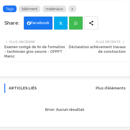
Tags
bâtiment
matériaux
x
Facebook
Twi
Wh
PLUS ANCIENNE
PLUS RÉCENTE
Examen corrigé de fin de formation
Déclaration achévement travaux
tte
ats
- technicien gros oeuvre - OFPPT
de construction
Maroc
r
app
ARTICLES LIÉS
Plus d'éléments
Error:
Aucun résultat.