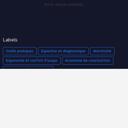
Error:
Aucun résultat.
Labels
Outils pratiques
Expertise et diagnostique
électricité
Ergonomie et confort d'usage
économie de construction
mécanique des structures
Cours populaires
Organisation et Gestion de Chantier : Le Guide Complet
(Cours PDF)
novembre 21, 2025