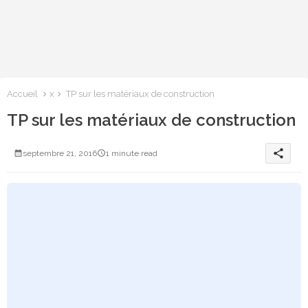
Accueil
x
TP sur les matériaux de construction
TP sur les matériaux de construction
share
septembre 21, 2016
1 minute read