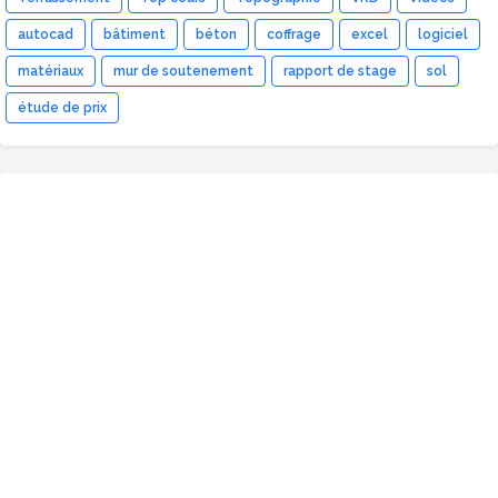
autocad
bâtiment
béton
coffrage
excel
logiciel
matériaux
mur de soutenement
rapport de stage
sol
étude de prix