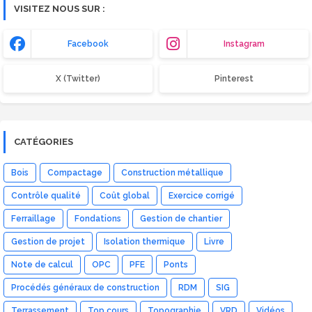
VISITEZ NOUS SUR :
Facebook
Instagram
X (Twitter)
Pinterest
CATÉGORIES
Bois
Compactage
Construction métallique
Contrôle qualité
Coût global
Exercice corrigé
Ferraillage
Fondations
Gestion de chantier
Gestion de projet
Isolation thermique
Livre
Note de calcul
OPC
PFE
Ponts
Procédés généraux de construction
RDM
SIG
Terrassement
Top cours
Topographie
VRD
Vidéos