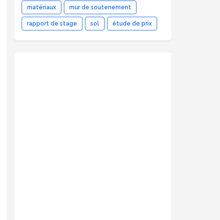
matériaux
mur de soutenement
rapport de stage
sol
étude de prix