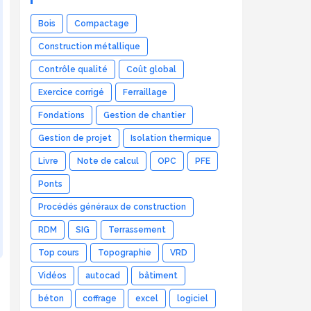
Bois
Compactage
Construction métallique
Contrôle qualité
Coût global
Exercice corrigé
Ferraillage
Fondations
Gestion de chantier
Gestion de projet
Isolation thermique
Livre
Note de calcul
OPC
PFE
Ponts
Procédés généraux de construction
RDM
SIG
Terrassement
Top cours
Topographie
VRD
Vidéos
autocad
bâtiment
béton
coffrage
excel
logiciel