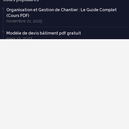
Organisation et Gestion de Chantier : Le Guide Complet
(Cours PDF)
novembre 21, 2025
Modèle de devis bâtiment pdf gratuit
mars 12, 2023
Tableau de métré BTP : guide complet + modèles Excel
septembre 20, 2025
70 exercices corrigées en RDM avec cours en pdf à
télécharger gratuitement
février 22, 2019
Descente de charge exercice corrigé pdf
mars 19, 2025