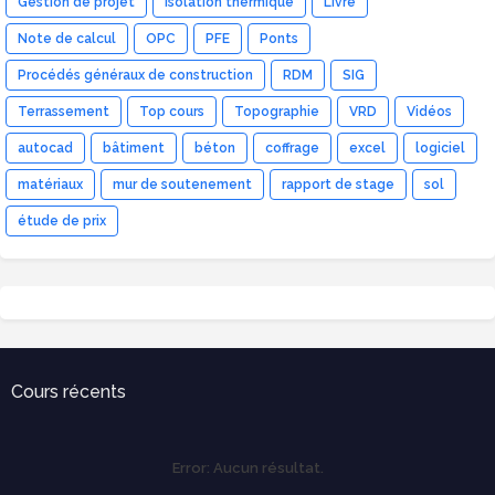
Gestion de projet
Isolation thermique
Livre
Note de calcul
OPC
PFE
Ponts
Procédés généraux de construction
RDM
SIG
Terrassement
Top cours
Topographie
VRD
Vidéos
autocad
bâtiment
béton
coffrage
excel
logiciel
matériaux
mur de soutenement
rapport de stage
sol
étude de prix
Cours récents
Error:
Aucun résultat.