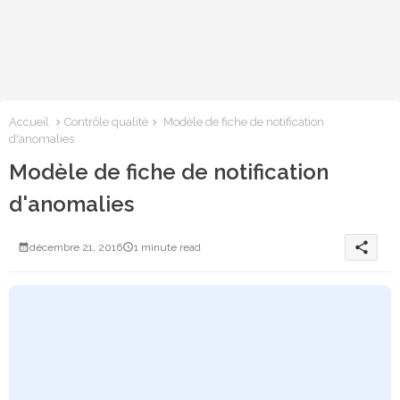
Accueil
Contrôle qualité
Modèle de fiche de notification
d'anomalies
Modèle de fiche de notification
d'anomalies
share
décembre 21, 2016
1 minute read