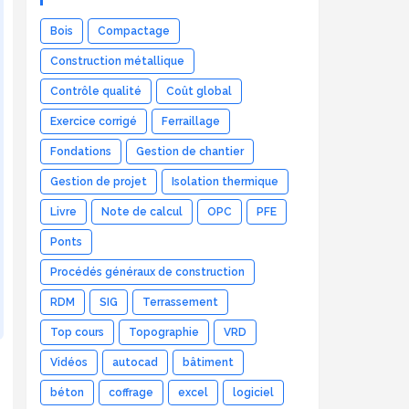
Bois
Compactage
Construction métallique
Contrôle qualité
Coût global
Exercice corrigé
Ferraillage
Fondations
Gestion de chantier
Gestion de projet
Isolation thermique
Livre
Note de calcul
OPC
PFE
Ponts
Procédés généraux de construction
RDM
SIG
Terrassement
Top cours
Topographie
VRD
Vidéos
autocad
bâtiment
béton
coffrage
excel
logiciel