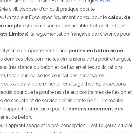
exion simple sur feuille Excel selon les règles
BAEL
.
ie civil, disposer d'un outil pratique pour le
l. Un tableur Excel spécifiquement conçu pour le
calcul de
on simple
est une ressource inestimable. Cet outil est basé
ats Limites)
, la réglementation française de référence pour
'analyser le comportement d'une
poutre en béton armé
les données clés comme les dimensions de la poutre (largeur,
aux (résistance du béton et de l'acier) et les sollicitations
s), le tableur réalise les vérifications nécessaires.
vous aidera à déterminer le ferraillage théorique (sections
requis pour que la poutre résiste aux contraintes de flexion et
s de sécurité et de service définis par le BAEL. Il simplifie
 une approche structurée pour le
dimensionnement des
ier et de béton.
ur l'apprentissage et la pré-conception, il est toujours crucial