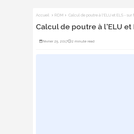
Accueil
RDM
Calcul de poutre à l'ELU et ELS - sur 
Calcul de poutre à l'ELU et 
février 25, 2017
2 minute read