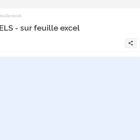
feuille excel
ELS - sur feuille excel
share