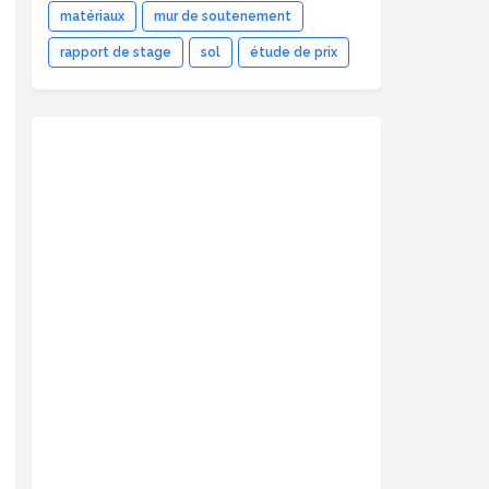
matériaux
mur de soutenement
rapport de stage
sol
étude de prix