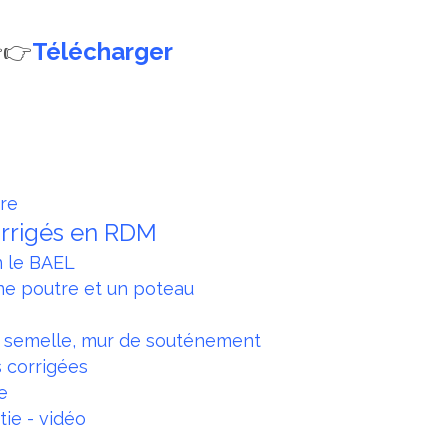
👉
Télécharger
tre
corrigés en RDM
n le BAEL
une poutre et un poteau
 semelle, mur de souténement
s corrigées
le
tie - vidéo