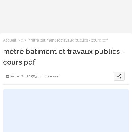
Accueil
x
métré bâtiment et travaux publics - cours pdf
métré bâtiment et travaux publics -
cours pdf
share
février 18, 2017
3 minute read