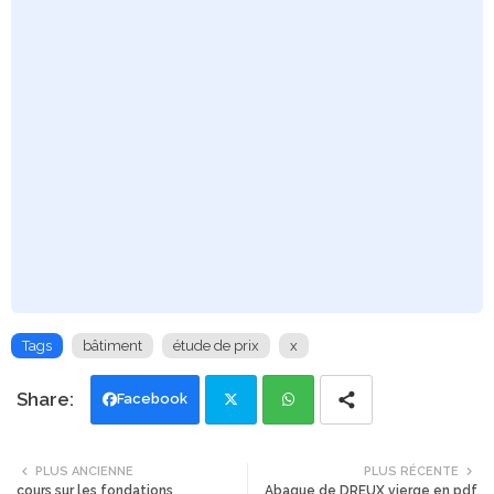
Tags
bâtiment
étude de prix
x
Facebook
Twi
Wh
PLUS ANCIENNE
PLUS RÉCENTE
cours sur les fondations
Abaque de DREUX vierge en pdf
tte
ats