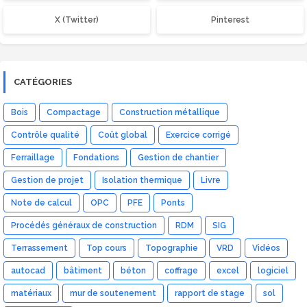
X (Twitter)
Pinterest
CATÉGORIES
Bois
Compactage
Construction métallique
Contrôle qualité
Coût global
Exercice corrigé
Ferraillage
Fondations
Gestion de chantier
Gestion de projet
Isolation thermique
Livre
Note de calcul
OPC
PFE
Ponts
Procédés généraux de construction
RDM
SIG
Terrassement
Top cours
Topographie
VRD
Vidéos
autocad
bâtiment
béton
coffrage
excel
logiciel
matériaux
mur de soutenement
rapport de stage
sol