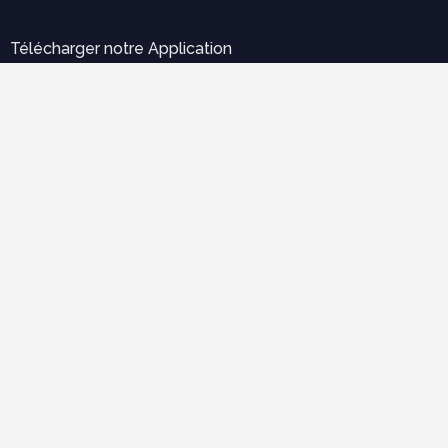
Télécharger notre Application
Error:
Aucun résultat.
Labels
Outils pratiques
Expertise et diagnostique
électricité
Ergonomie et confort d'usage
économie de construction
mécanique des structures
Cours populaires