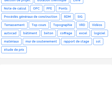
Gestion de projet
Isolation thermique
Livre
Note de calcul
OPC
PFE
Ponts
Procédés généraux de construction
RDM
SIG
Terrassement
Top cours
Topographie
VRD
Vidéos
autocad
bâtiment
béton
coffrage
excel
logiciel
matériaux
mur de soutenement
rapport de stage
sol
étude de prix