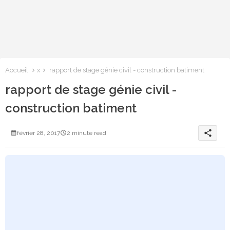
Accueil
x
rapport de stage génie civil - construction batiment
rapport de stage génie civil -
construction batiment
share
février 28, 2017
2 minute read