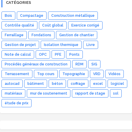
CATÉGORIES
Bois
Compactage
Construction métallique
Contrôle qualité
Coût global
Exercice corrigé
Ferraillage
Fondations
Gestion de chantier
Gestion de projet
Isolation thermique
Livre
Note de calcul
OPC
PFE
Ponts
Procédés généraux de construction
RDM
SIG
Terrassement
Top cours
Topographie
VRD
Vidéos
autocad
bâtiment
béton
coffrage
excel
logiciel
matériaux
mur de soutenement
rapport de stage
sol
étude de prix