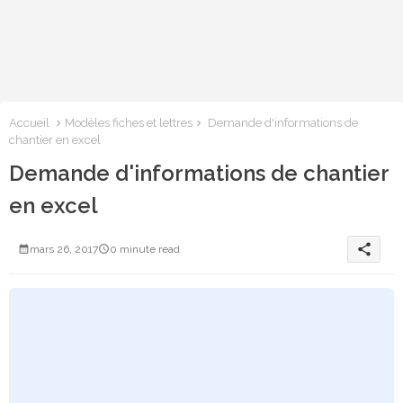
Accueil
Modèles fiches et lettres
Demande d'informations de
chantier en excel
Demande d'informations de chantier
en excel
share
mars 26, 2017
0 minute read