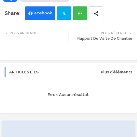
Facebook
Twi
Wh
PLUS ANCIENNE
PLUS RÉCENTE
Rapport De Visite De Chantier
tte
ats
r
app
ARTICLES LIÉS
Plus d'éléments
Error:
Aucun résultat.