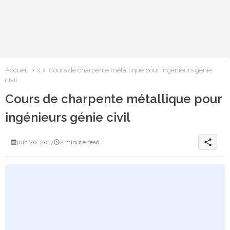
Accueil
x
Cours de charpente métallique pour ingénieurs génie
civil
Cours de charpente métallique pour
ingénieurs génie civil
share
juin 20, 2017
2 minute read