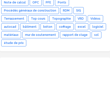
Note de calcul
OPC
PFE
Ponts
Procédés généraux de construction
RDM
SIG
Terrassement
Top cours
Topographie
VRD
Vidéos
autocad
bâtiment
béton
coffrage
excel
logiciel
matériaux
mur de soutenement
rapport de stage
sol
étude de prix