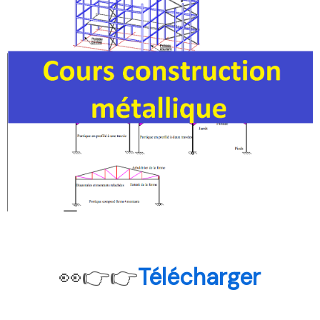
Télécharger
👀👉👉