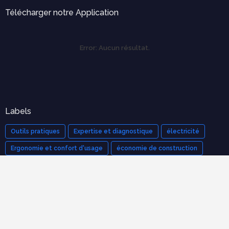
Télécharger notre Application
Error:
Aucun résultat.
Labels
Outils pratiques
Expertise et diagnostique
électricité
Ergonomie et confort d'usage
économie de construction
mécanique des structures
Cours populaires