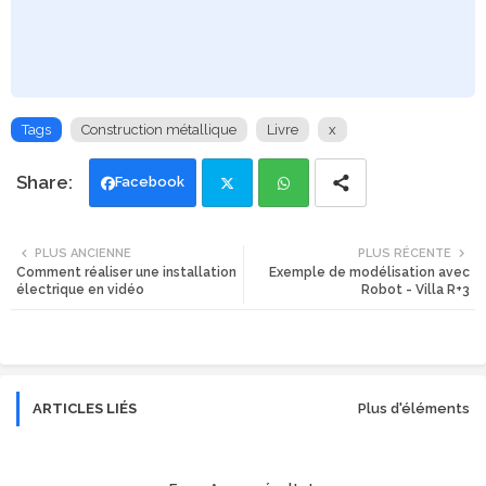
Tags
Construction métallique
Livre
x
Facebook
Twi
Wh
PLUS ANCIENNE
PLUS RÉCENTE
Comment réaliser une installation
Exemple de modélisation avec
tte
ats
électrique en vidéo
Robot - Villa R+3
r
app
ARTICLES LIÉS
Plus d'éléments