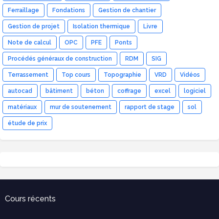
Ferraillage
Fondations
Gestion de chantier
Gestion de projet
Isolation thermique
Livre
Note de calcul
OPC
PFE
Ponts
Procédés généraux de construction
RDM
SIG
Terrassement
Top cours
Topographie
VRD
Vidéos
autocad
bâtiment
béton
coffrage
excel
logiciel
matériaux
mur de soutenement
rapport de stage
sol
étude de prix
Cours récents