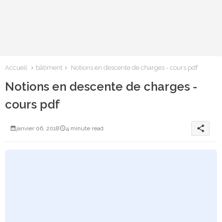
Accueil
bâtiment
Notions en descente de charges - cours pdf
Notions en descente de charges -
cours pdf
share
janvier 06, 2018
4 minute read