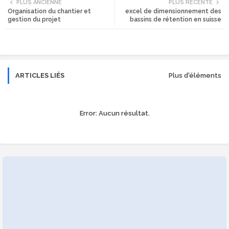
PLUS ANCIENNE
PLUS RÉCENTE
Organisation du chantier et
excel de dimensionnement des
tte
ats
gestion du projet
bassins de rétention en suisse
r
app
ARTICLES LIÉS
Plus d'éléments
Error:
Aucun résultat.