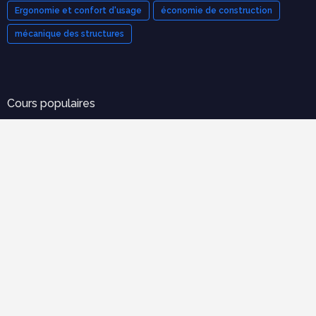
Ergonomie et confort d'usage
économie de construction
mécanique des structures
Cours populaires
Organisation et Gestion de Chantier : Le Guide Complet
(Cours PDF)
novembre 21, 2025
Modèle de devis bâtiment pdf gratuit
mars 12, 2023
Tableau de métré BTP : guide complet + modèles Excel
septembre 20, 2025
70 exercices corrigées en RDM avec cours en pdf à
télécharger gratuitement
février 22, 2019