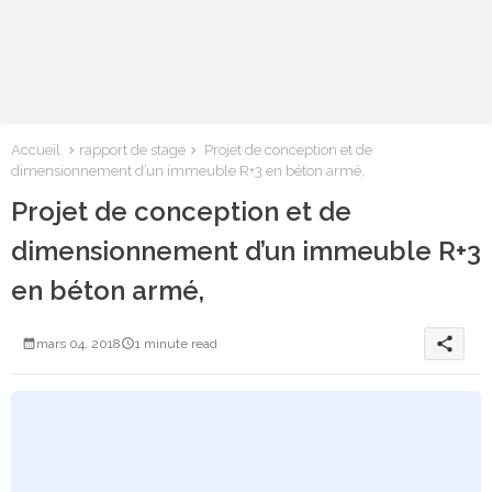
Accueil
rapport de stage
Projet de conception et de
dimensionnement d’un immeuble R+3 en béton armé,
Projet de conception et de
dimensionnement d’un immeuble R+3
en béton armé,
share
mars 04, 2018
1 minute read