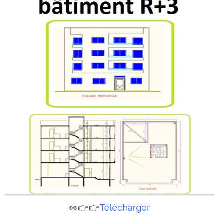
👀👉👉
Télécharger