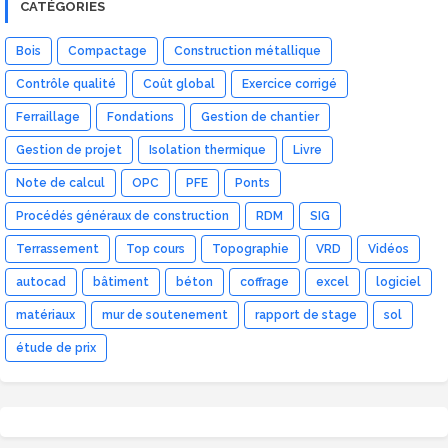
CATÉGORIES
Bois
Compactage
Construction métallique
Contrôle qualité
Coût global
Exercice corrigé
Ferraillage
Fondations
Gestion de chantier
Gestion de projet
Isolation thermique
Livre
Note de calcul
OPC
PFE
Ponts
Procédés généraux de construction
RDM
SIG
Terrassement
Top cours
Topographie
VRD
Vidéos
autocad
bâtiment
béton
coffrage
excel
logiciel
matériaux
mur de soutenement
rapport de stage
sol
étude de prix