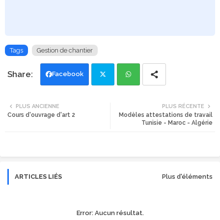
Tags
Gestion de chantier
Facebook
Twi
Wh
PLUS ANCIENNE
PLUS RÉCENTE
Cours d'ouvrage d'art 2
Modèles attestations de travail
tte
ats
Tunisie - Maroc - Algérie
r
app
ARTICLES LIÉS
Plus d'éléments
Error:
Aucun résultat.