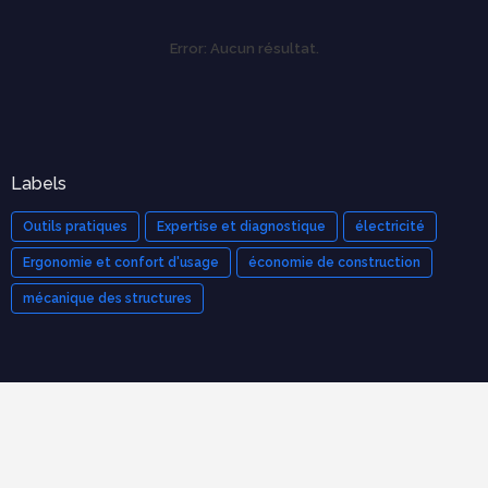
Error:
Aucun résultat.
Labels
Outils pratiques
Expertise et diagnostique
électricité
Ergonomie et confort d'usage
économie de construction
mécanique des structures
Cours populaires
Organisation et Gestion de Chantier : Le Guide Complet
(Cours PDF)
novembre 21, 2025