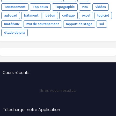
Terrassement
Top cours
Topographie
VRD
Vidéos
autocad
bâtiment
béton
coffrage
excel
logiciel
matériaux
mur de soutenement
rapport de stage
sol
étude de prix
Cours récents
Error:
Aucun résultat.
Télécharger notre Application