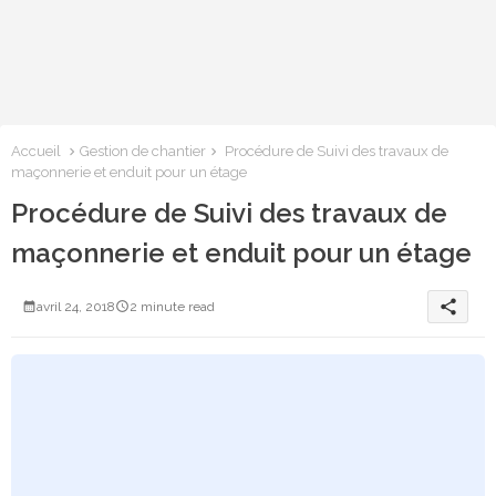
Accueil
Gestion de chantier
Procédure de Suivi des travaux de
maçonnerie et enduit pour un étage
Procédure de Suivi des travaux de
maçonnerie et enduit pour un étage
share
avril 24, 2018
2 minute read