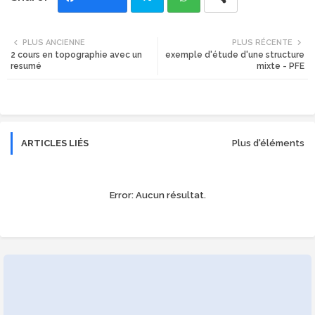
Twi
Wh
PLUS ANCIENNE
PLUS RÉCENTE
2 cours en topographie avec un
exemple d'étude d'une structure
tte
ats
resumé
mixte - PFE
r
app
ARTICLES LIÉS
Plus d'éléments
Error:
Aucun résultat.