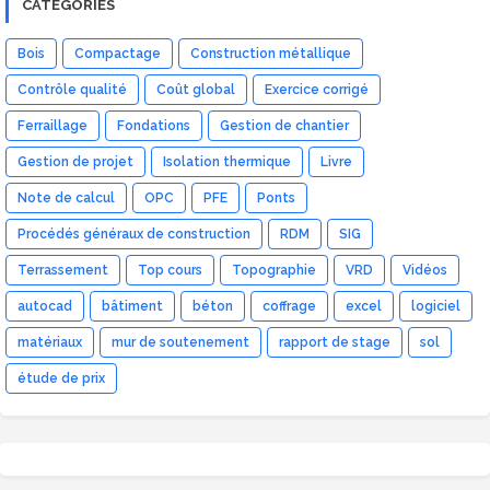
CATÉGORIES
Bois
Compactage
Construction métallique
Contrôle qualité
Coût global
Exercice corrigé
Ferraillage
Fondations
Gestion de chantier
Gestion de projet
Isolation thermique
Livre
Note de calcul
OPC
PFE
Ponts
Procédés généraux de construction
RDM
SIG
Terrassement
Top cours
Topographie
VRD
Vidéos
autocad
bâtiment
béton
coffrage
excel
logiciel
matériaux
mur de soutenement
rapport de stage
sol
étude de prix