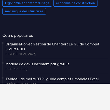
Ergonomie et confort d'usage
économie de construction
mécanique des structures
Cours populaires
Organisation et Gestion de Chantier : Le Guide Complet
(Cours PDF)
novembre 21, 2025
Modèle de devis bâtiment pdf gratuit
mars 12, 2023
Tableau de métré BTP : guide complet + modèles Excel
septembre 20, 2025
70 exercices corrigées en RDM avec cours en pdf à
télécharger gratuitement
février 22, 2019