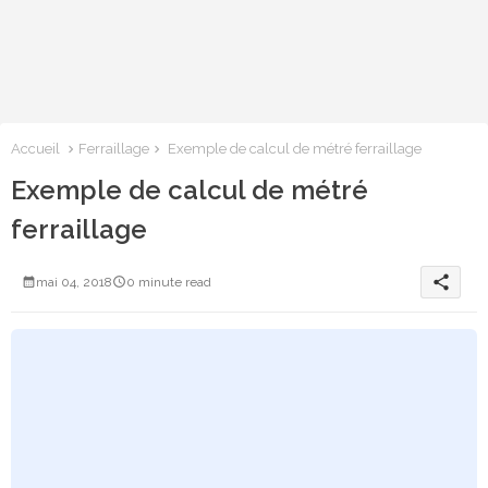
Accueil
Ferraillage
Exemple de calcul de métré ferraillage
Exemple de calcul de métré
ferraillage
share
mai 04, 2018
0 minute read