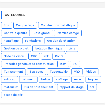
CATÉGORIES
Bois
Compactage
Construction métallique
Contrôle qualité
Coût global
Exercice corrigé
Ferraillage
Fondations
Gestion de chantier
Gestion de projet
Isolation thermique
Livre
Note de calcul
OPC
PFE
Ponts
Procédés généraux de construction
RDM
SIG
Terrassement
Top cours
Topographie
VRD
Vidéos
autocad
bâtiment
béton
coffrage
excel
logiciel
matériaux
mur de soutenement
rapport de stage
sol
étude de prix