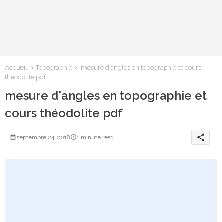
Accueil
Topographie
mesure d'angles en topographie et cours
théodolite pdf
mesure d'angles en topographie et
cours théodolite pdf
share
septembre 24, 2018
1 minute read