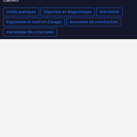
Outils pratiques
Expertise et diagnostique
électricité
Ergonomie et confort d'usage
économie de construction
mécanique des structures
Cours populaires
Organisation et Gestion de Chantier : Le Guide Complet
(Cours PDF)
novembre 21, 2025
Modèle de devis bâtiment pdf gratuit
mars 12, 2023
Tableau de métré BTP : guide complet + modèles Excel
septembre 20, 2025
70 exercices corrigées en RDM avec cours en pdf à