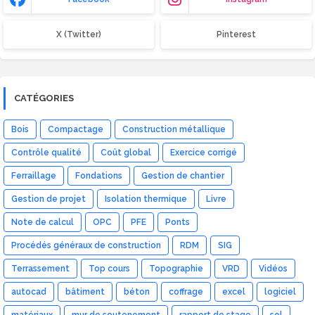
X (Twitter)
Pinterest
CATÉGORIES
Bois
Compactage
Construction métallique
Contrôle qualité
Coût global
Exercice corrigé
Ferraillage
Fondations
Gestion de chantier
Gestion de projet
Isolation thermique
Livre
Note de calcul
OPC
PFE
Ponts
Procédés généraux de construction
RDM
SIG
Terrassement
Top cours
Topographie
VRD
Vidéos
autocad
bâtiment
béton
coffrage
excel
logiciel