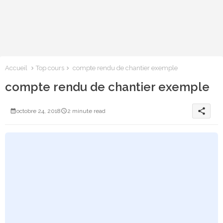
Accueil
Top cours
compte rendu de chantier exemple
compte rendu de chantier exemple
share
octobre 24, 2018
2 minute read