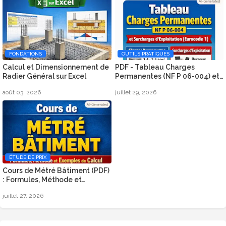
FONDATIONS
OUTILS PRATIQUES
Calcul et Dimensionnement de
PDF - Tableau Charges
Radier Général sur Excel
Permanentes (NF P 06-004) et
Surcharges d’Exploitation
août 03, 2026
juillet 29, 2026
(Eurocode 1)
ÉTUDE DE PRIX
Cours de Métré Bâtiment (PDF)
: Formules, Méthode et
Exemples de Calcul
juillet 27, 2026