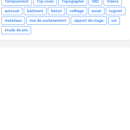
Terrassement
Top cours
Topographie
VRD
Vidéos
autocad
bâtiment
béton
coffrage
excel
logiciel
matériaux
mur de soutenement
rapport de stage
sol
étude de prix