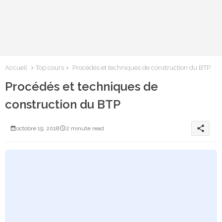
Accueil
Top cours
Procédés et techniques de construction du BTP
Procédés et techniques de
construction du BTP
share
octobre 19, 2018
2 minute read