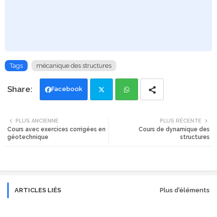
Tags
mécanique des structures
Facebook
Twi
Wh
PLUS ANCIENNE
PLUS RÉCENTE
Cours avec exercices corrigées en
Cours de dynamique des
tte
ats
géotechnique
structures
r
app
ARTICLES LIÉS
Plus d'éléments