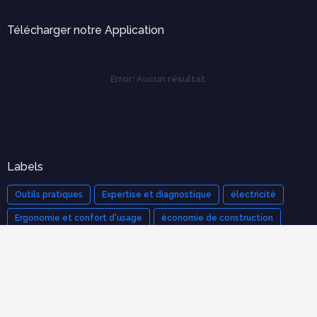
Télécharger notre Application
Error:
Aucun résultat.
Labels
Outils pratiques
Expertise et diagnostique
électricité
Ergonomie et confort d'usage
économie de construction
mécanique des structures
Cours populaires