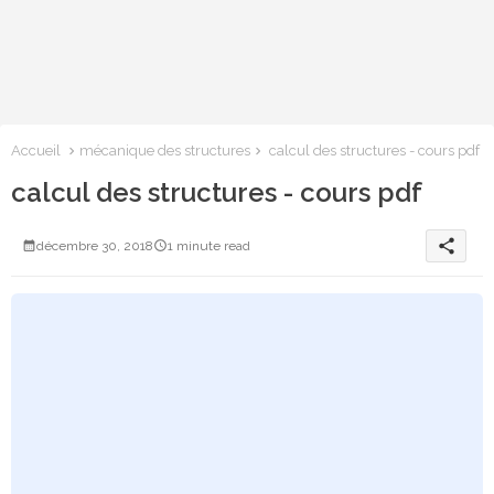
Accueil
mécanique des structures
calcul des structures - cours pdf
calcul des structures - cours pdf
share
décembre 30, 2018
1 minute read