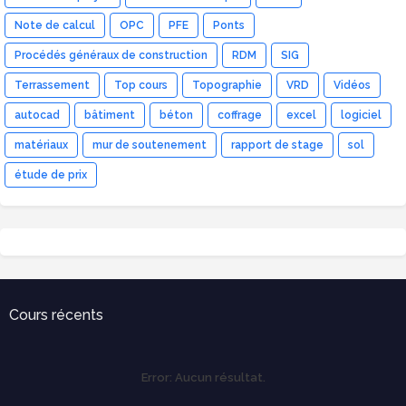
Note de calcul
OPC
PFE
Ponts
Procédés généraux de construction
RDM
SIG
Terrassement
Top cours
Topographie
VRD
Vidéos
autocad
bâtiment
béton
coffrage
excel
logiciel
matériaux
mur de soutenement
rapport de stage
sol
étude de prix
Cours récents
Error:
Aucun résultat.