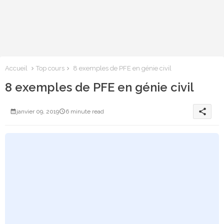
Accueil
Top cours
8 exemples de PFE en génie civil
8 exemples de PFE en génie civil
share
janvier 09, 2019
6 minute read