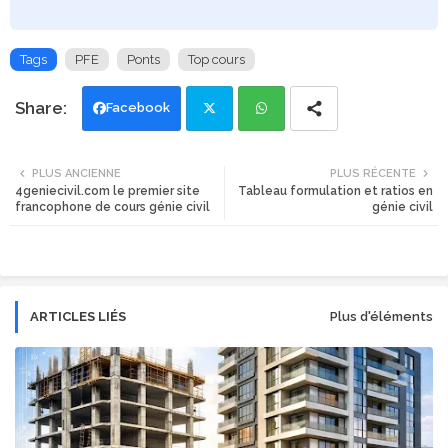
Tags
PFE
Ponts
Top cours
Facebook
Twi
Wh
PLUS ANCIENNE
PLUS RÉCENTE
4geniecivil.com le premier site
Tableau formulation et ratios en
tte
ats
francophone de cours génie civil
génie civil
r
app
ARTICLES LIÉS
Plus d'éléments