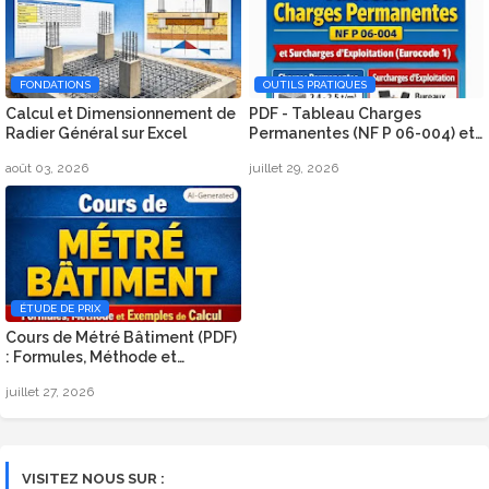
FONDATIONS
OUTILS PRATIQUES
Calcul et Dimensionnement de
PDF - Tableau Charges
Radier Général sur Excel
Permanentes (NF P 06-004) et
Surcharges d’Exploitation
août 03, 2026
juillet 29, 2026
(Eurocode 1)
ÉTUDE DE PRIX
Cours de Métré Bâtiment (PDF)
: Formules, Méthode et
Exemples de Calcul
juillet 27, 2026
VISITEZ NOUS SUR :