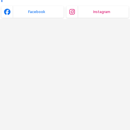
Facebook
Instagram
X (Twitter)
Pinterest
CATÉGORIES
Bois
Compactage
Construction métallique
Contrôle qualité
Coût global
Exercice corrigé
Ferraillage
Fondations
Gestion de chantier
Gestion de projet
Isolation thermique
Livre
Note de calcul
OPC
PFE
Ponts
Procédés généraux de construction
RDM
SIG
Terrassement
Top cours
Topographie
VRD
Vidéos