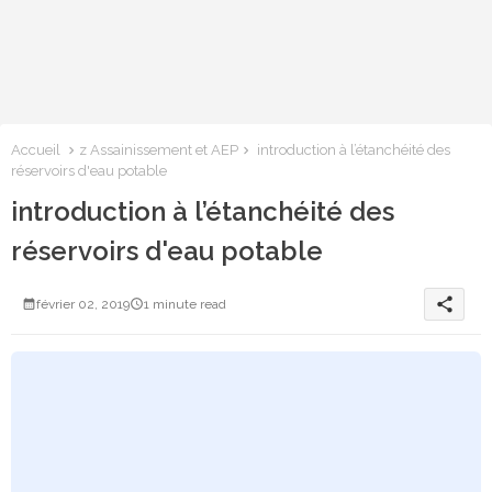
Accueil
z Assainissement et AEP
introduction à l’étanchéité des
réservoirs d'eau potable
introduction à l’étanchéité des
réservoirs d'eau potable
share
février 02, 2019
1 minute read