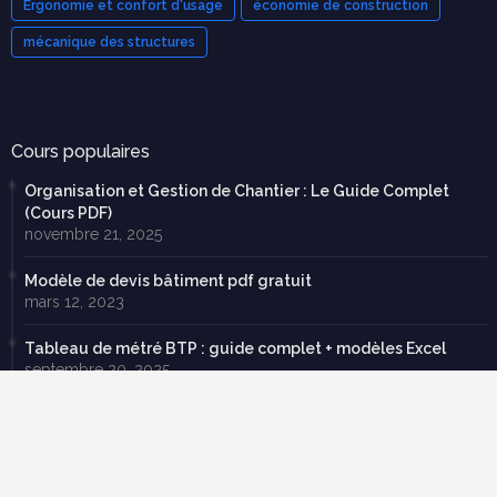
Ergonomie et confort d'usage
économie de construction
mécanique des structures
Cours populaires
Organisation et Gestion de Chantier : Le Guide Complet
(Cours PDF)
novembre 21, 2025
Modèle de devis bâtiment pdf gratuit
mars 12, 2023
Tableau de métré BTP : guide complet + modèles Excel
septembre 20, 2025
70 exercices corrigées en RDM avec cours en pdf à
télécharger gratuitement
février 22, 2019