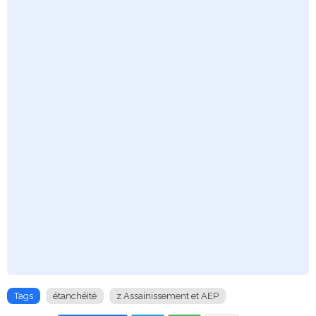
Tags
étanchéité
z Assainissement et AEP