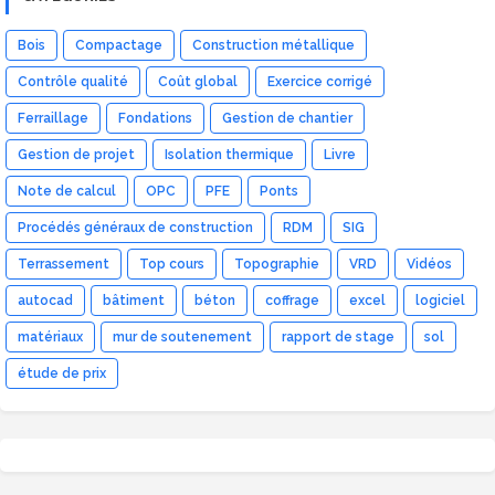
Bois
Compactage
Construction métallique
Contrôle qualité
Coût global
Exercice corrigé
Ferraillage
Fondations
Gestion de chantier
Gestion de projet
Isolation thermique
Livre
Note de calcul
OPC
PFE
Ponts
Procédés généraux de construction
RDM
SIG
Terrassement
Top cours
Topographie
VRD
Vidéos
autocad
bâtiment
béton
coffrage
excel
logiciel
matériaux
mur de soutenement
rapport de stage
sol
étude de prix