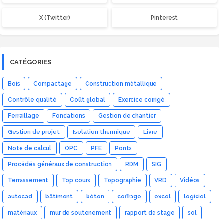
X (Twitter)
Pinterest
CATÉGORIES
Bois
Compactage
Construction métallique
Contrôle qualité
Coût global
Exercice corrigé
Ferraillage
Fondations
Gestion de chantier
Gestion de projet
Isolation thermique
Livre
Note de calcul
OPC
PFE
Ponts
Procédés généraux de construction
RDM
SIG
Terrassement
Top cours
Topographie
VRD
Vidéos
autocad
bâtiment
béton
coffrage
excel
logiciel
matériaux
mur de soutenement
rapport de stage
sol