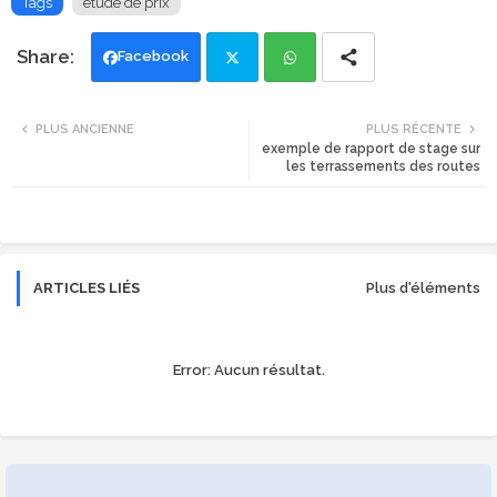
Tags
étude de prix
Facebook
Twi
Wh
PLUS ANCIENNE
PLUS RÉCENTE
exemple de rapport de stage sur
tte
ats
les terrassements des routes
r
app
ARTICLES LIÉS
Plus d'éléments
Error:
Aucun résultat.