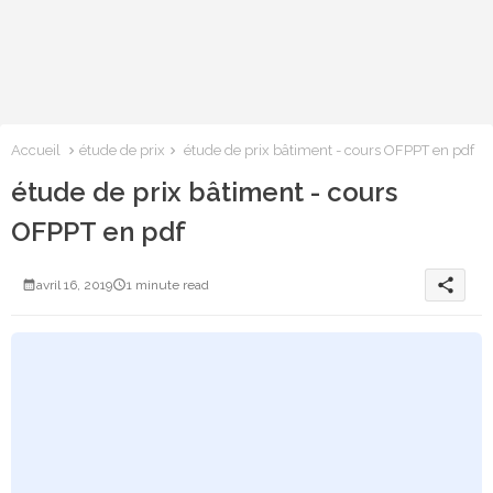
Accueil
étude de prix
étude de prix bâtiment - cours OFPPT en pdf
étude de prix bâtiment - cours
OFPPT en pdf
share
avril 16, 2019
1 minute read