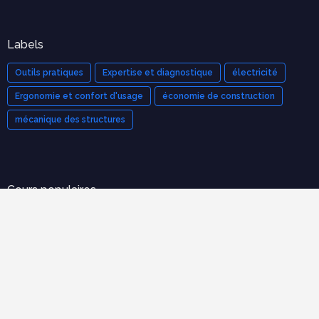
Labels
Outils pratiques
Expertise et diagnostique
électricité
Ergonomie et confort d'usage
économie de construction
mécanique des structures
Cours populaires
Organisation et Gestion de Chantier : Le Guide Complet
(Cours PDF)
novembre 21, 2025
Modèle de devis bâtiment pdf gratuit
mars 12, 2023
Tableau de métré BTP : guide complet + modèles Excel