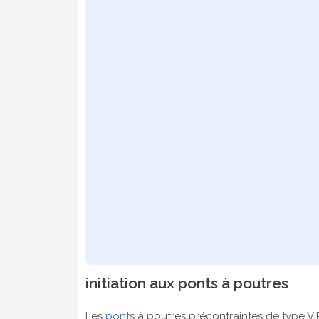
initiation aux ponts à poutres
Les
pont
s à poutres précontraintes de type V