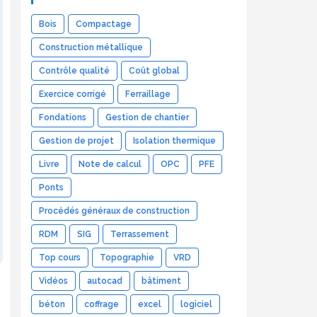
Bois
Compactage
Construction métallique
Contrôle qualité
Coût global
Exercice corrigé
Ferraillage
Fondations
Gestion de chantier
Gestion de projet
Isolation thermique
Livre
Note de calcul
OPC
PFE
Ponts
Procédés généraux de construction
RDM
SIG
Terrassement
Top cours
Topographie
VRD
Vidéos
autocad
bâtiment
béton
coffrage
excel
logiciel