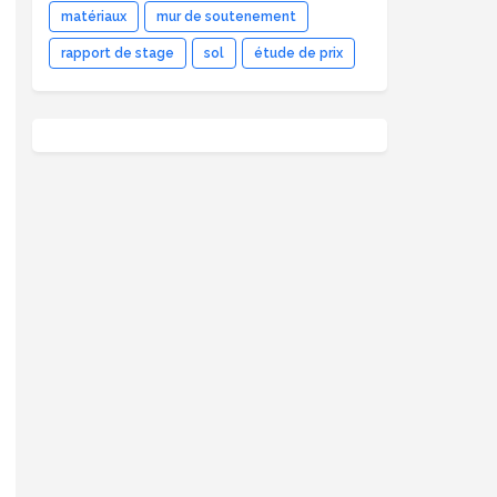
matériaux
mur de soutenement
rapport de stage
sol
étude de prix