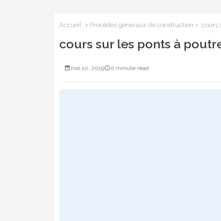
Accueil
Procédés généraux de construction
cours s
cours sur les ponts à poutr
mai 10, 2019
0 minute read