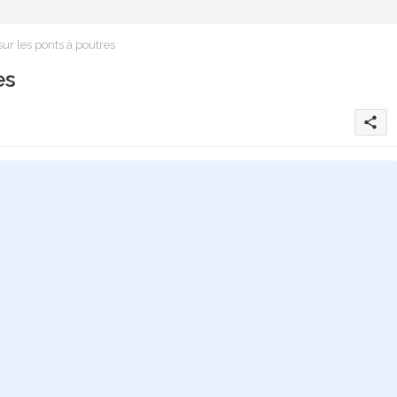
ur les ponts à poutres
es
share