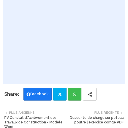
Facebook
Twi
Wh
PLUS ANCIENNE
PLUS RÉCENTE
PV Constat d’Achèvement des
Descente de charge sur poteau
tte
ats
Travaux de Construction - Modèle
poutre | exercice corrigé PDF
Word