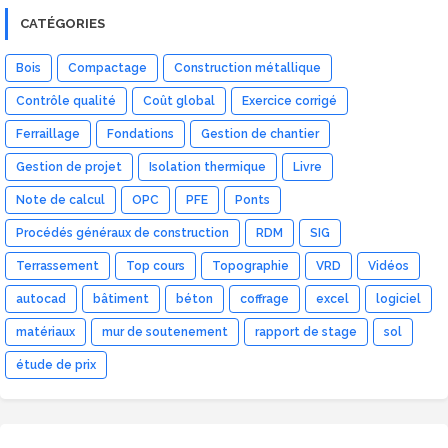
CATÉGORIES
Bois
Compactage
Construction métallique
Contrôle qualité
Coût global
Exercice corrigé
Ferraillage
Fondations
Gestion de chantier
Gestion de projet
Isolation thermique
Livre
Note de calcul
OPC
PFE
Ponts
Procédés généraux de construction
RDM
SIG
Terrassement
Top cours
Topographie
VRD
Vidéos
autocad
bâtiment
béton
coffrage
excel
logiciel
matériaux
mur de soutenement
rapport de stage
sol
étude de prix