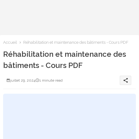
Accueil
Réhabilitation et maintenance des bâtiments - Cours PDF
Réhabilitation et maintenance des
bâtiments - Cours PDF
share
juillet 29, 2024
1 minute read