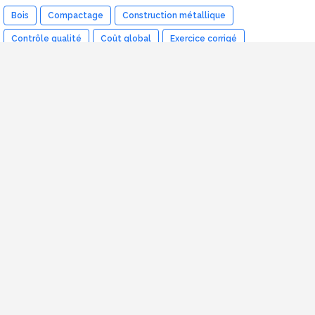
Bois
Compactage
Construction métallique
Contrôle qualité
Coût global
Exercice corrigé
Ferraillage
Fondations
Gestion de chantier
Gestion de projet
Isolation thermique
Livre
Note de calcul
OPC
PFE
Ponts
Procédés généraux de construction
RDM
SIG
Terrassement
Top cours
Topographie
VRD
Vidéos
autocad
bâtiment
béton
coffrage
excel
logiciel
matériaux
mur de soutenement
rapport de stage
sol
étude de prix