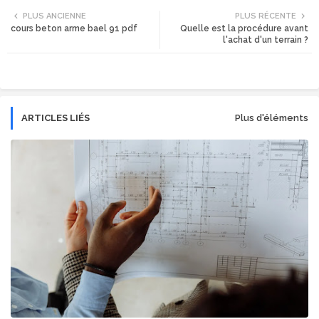
PLUS ANCIENNE
PLUS RÉCENTE
cours beton arme bael 91 pdf
Quelle est la procédure avant
tte
ats
l'achat d'un terrain ?
r
app
ARTICLES LIÉS
Plus d'éléments