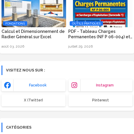
FONDATIONS
OUTILS PRATIQUES
Calcul et Dimensionnement de
PDF - Tableau Charges
Radier Général sur Excel
Permanentes (NF P 06-004) et
Surcharges d’Exploitation
août 03, 2026
juillet 29, 2026
(Eurocode 1)
VISITEZ NOUS SUR :
Facebook
Instagram
X (Twitter)
Pinterest
CATÉGORIES