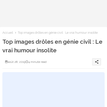
Accueil
Top images drôles en génie civil : Le vrai humour insolite
Top images drôles en génie civil : Le
vrai humour insolite
share
août 28, 2019
4 minute read