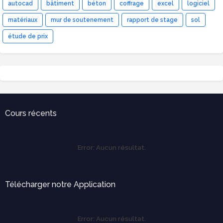
autocad
bâtiment
béton
coffrage
excel
logiciel
matériaux
mur de soutenement
rapport de stage
sol
étude de prix
Cours récents
Error:
Aucun résultat.
Télécharger notre Application
Error:
Aucun résultat.