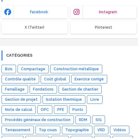
Facebook
Instagram
X (Twitter)
Pinterest
CATÉGORIES
Bois
Compactage
Construction métallique
Contrôle qualité
Coût global
Exercice corrigé
Ferraillage
Fondations
Gestion de chantier
Gestion de projet
Isolation thermique
Livre
Note de calcul
OPC
PFE
Ponts
Procédés généraux de construction
RDM
SIG
Terrassement
Top cours
Topographie
VRD
Vidéos