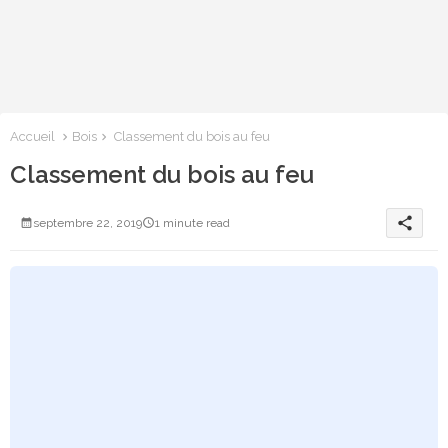
Accueil
Bois
Classement du bois au feu
Classement du bois au feu
share
septembre 22, 2019
1 minute read