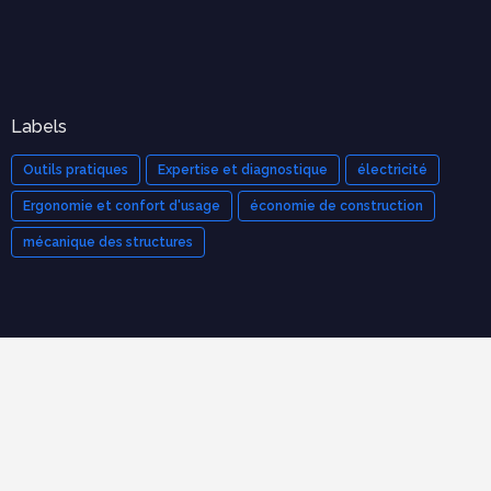
Labels
Outils pratiques
Expertise et diagnostique
électricité
Ergonomie et confort d'usage
économie de construction
mécanique des structures
Cours populaires
Organisation et Gestion de Chantier : Le Guide Complet
(Cours PDF)
novembre 21, 2025
Modèle de devis bâtiment pdf gratuit