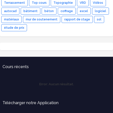
Terrassement
Top cours
Topographie
VRD
Vidéos
autocad
bâtiment
béton
coffrage
excel
logiciel
matériaux
mur de soutenement
rapport de stage
sol
étude de prix
Cours récents
Error:
Aucun résultat.
Télécharger notre Application