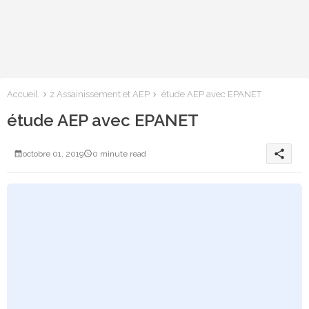
Accueil
z Assainissement et AEP
étude AEP avec EPANET
étude AEP avec EPANET
share
octobre 01, 2019
0 minute read