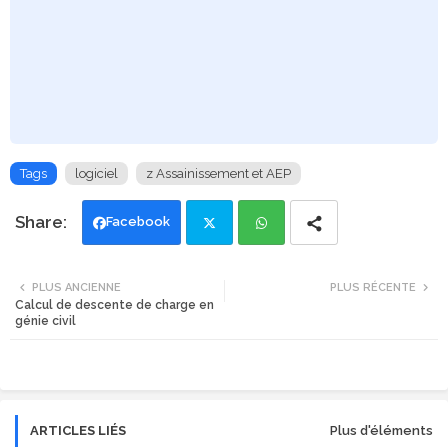
Tags
logiciel
z Assainissement et AEP
Facebook
Twi
Wh
PLUS ANCIENNE
PLUS RÉCENTE
Calcul de descente de charge en
tte
ats
génie civil
r
app
ARTICLES LIÉS
Plus d'éléments