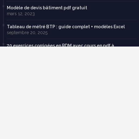
Modèle de devis bâtiment pdf gratuit
mars 12, 2023
Tableau de métré BTP : guide complet + modèles Excel
septembre 20, 2025
70 exercices corrigées en RDM avec cours en pdf à
télécharger gratuitement
février 22, 2019
Descente de charge exercice corrigé pdf
mars 19, 2025
Made with Love by
Ce site a été conçu avec passion par un ingénieur en génie civil,