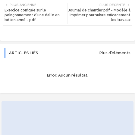
PLUS ANCIENNE
PLUS RÉCENTE
Exercice corrigée sur le
Journal de chantier pdf - Modèle à
tte
ats
poinçonnement d'une dalle en
imprimer pour suivre efficacement
béton armé - pdf
les travaux
r
app
ARTICLES LIÉS
Plus d'éléments
Error:
Aucun résultat.