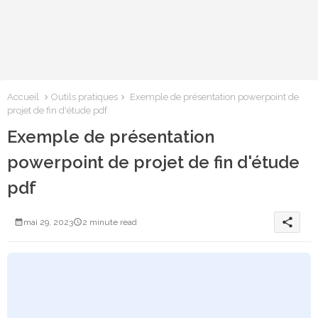
Accueil
Outils pratiques
Exemple de présentation powerpoint de
projet de fin d'étude pdf
Exemple de présentation
powerpoint de projet de fin d'étude
pdf
share
mai 29, 2023
2 minute read