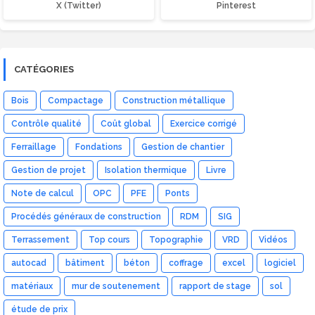
X (Twitter)
Pinterest
CATÉGORIES
Bois
Compactage
Construction métallique
Contrôle qualité
Coût global
Exercice corrigé
Ferraillage
Fondations
Gestion de chantier
Gestion de projet
Isolation thermique
Livre
Note de calcul
OPC
PFE
Ponts
Procédés généraux de construction
RDM
SIG
Terrassement
Top cours
Topographie
VRD
Vidéos
autocad
bâtiment
béton
coffrage
excel
logiciel
matériaux
mur de soutenement
rapport de stage
sol
étude de prix