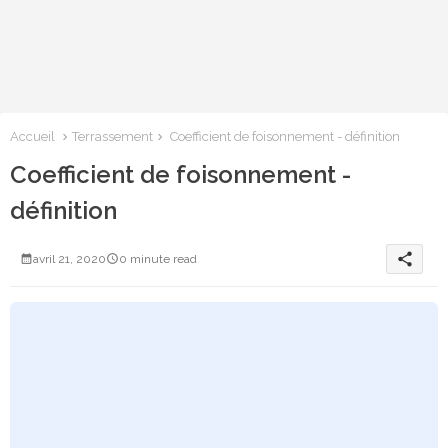
Accueil
Terrassement
Coefficient de foisonnement - définition
Coefficient de foisonnement -
définition
share
avril 21, 2020
0 minute read