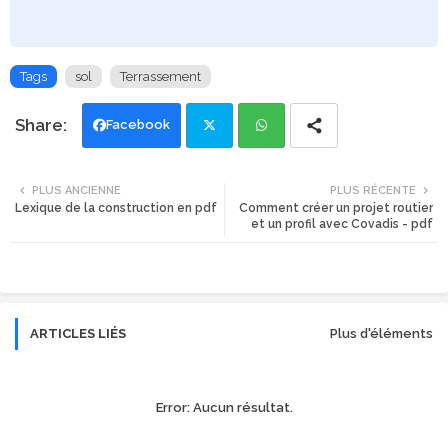
Tags
sol
Terrassement
Facebook
Twi
Wh
PLUS ANCIENNE
PLUS RÉCENTE
Lexique de la construction en pdf
Comment créer un projet routier
tte
ats
et un profil avec Covadis - pdf
r
app
ARTICLES LIÉS
Plus d'éléments
Error:
Aucun résultat.