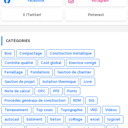
Facebook
Instagram
X (Twitter)
Pinterest
CATÉGORIES
Bois
Compactage
Construction métallique
Contrôle qualité
Coût global
Exercice corrigé
Ferraillage
Fondations
Gestion de chantier
Gestion de projet
Isolation thermique
Livre
Note de calcul
OPC
PFE
Ponts
Procédés généraux de construction
RDM
SIG
Terrassement
Top cours
Topographie
VRD
Vidéos
autocad
bâtiment
béton
coffrage
excel
logiciel