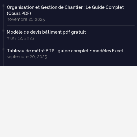
Organisation et Gestion de Chantier : Le Guide Complet
(Cours PDF)
novembre 21, 2025
Modèle de devis bâtiment pdf gratuit
mars 12, 2023
Tableau de métré BTP : guide complet + modèles Excel
septembre 20, 2025
70 exercices corrigées en RDM avec cours en pdf à
télécharger gratuitement
février 22, 2019
Descente de charge exercice corrigé pdf
mars 19, 2025