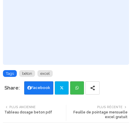
Tags
béton
excel
Facebook
Twi
Wh
PLUS ANCIENNE
PLUS RÉCENTE
Tableau dosage beton pdf
Feuille de pointage mensuelle
tte
ats
excel gratuit
r
app