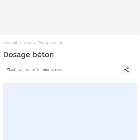
Accueil
excel
Dosage béton
Dosage béton
share
août 07, 2020
0 minute read