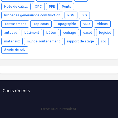
Note de calcul
OPC
PFE
Ponts
Procédés généraux de construction
RDM
SIG
Terrassement
Top cours
Topographie
VRD
Vidéos
autocad
bâtiment
béton
coffrage
excel
logiciel
matériaux
mur de soutenement
rapport de stage
sol
étude de prix
Cours récents
Error:
Aucun résultat.